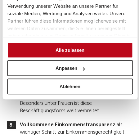
Mindesthonoraren für freie
Verwendung unserer Website an unsere Partner für
DienstnehmerInnen und hartes vorgehen
soziale Medien, Werbung und Analysen weiter. Unsere
gegen Scheinselbstständigkeit.
Partner führen diese Informationen möglicherweise mit
weiteren Daten zusammen, die Sie ihnen bereitgestellt
Arbeitszeit muss neu verteilt werden.
Es kann
haben oder die sie im Rahmen Ihrer Nutzung der Dienste
nicht sein, dass Beschäftigte zu Überstunden
gesammelt haben.
gezwungen werden während in Österreich
Alle zulassen
Rekordarbeitslosigkeit herrscht. Möglichkeiten der
Arbeitszeitverkürzung und –verteilung müssen
offensiv angedacht werden.
Anpassen
Vollkommene Gleichstellung von Normal-
Ablehnen
und Teilzeitarbeit.
Heute arbeiten mehr als eine
Million unselbständig Beschäftigte Teilzeit.
Besonders unter Frauen ist diese
Beschäftigungsform weit verbreitet.
Vollkommene Einkommenstransparenz
als
wichtiger Schritt zur Einkommensgerechtigkeit.