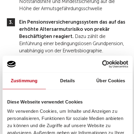
Notstandshilfe und Mindestsicherung auf die
Höhe der Armutsgefährdungsschwelle
Ein Pensionsversicherungssystem das auf das
erhöhte Altersarmutsrisiko von prekär
Beschäftigten reagiert.
Dazu zählt die
Einführung einer bedingungslosen Grundpension,
unabhängig von der Erwerbsbiographie.
Die Einführung progressiver
Sozialversicherungsbeiträge die niedrige
Einkommen entlasten.
Derzeit zahlen alle
Zustimmung
Details
Über Cookies
Beschäftigten die ein Einkommen über 425,70
Euro verdienen 22% ihres Einkommens in die
Sozialversicherung ein, egal ob sie nun 400 oder
Diese Webseite verwendet Cookies
4000 Euro verdienen. Das bedeutet eine sehr
Wir verwenden Cookies, um Inhalte und Anzeigen zu
starke Grenzbelastung von NiedrigverdienerInnen.
personalisieren, Funktionen für soziale Medien anbieten
zu können und die Zugriffe auf unsere Website zu
Wir fordern die Einführung von
analysieren. Außerdem geben wir Informationen zu Ihrer