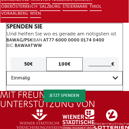
OBERÖSTERREICH
SALZBURG
STEIERMARK
TIROL
VORARLBERG
WIEN
SPENDEN SIE
Und helfen Sie wo es gerade am nötigsten ist
BAWAG/PSK
IBAN
AT77 6000 0000 0174 0400
BIC
BAWAATWW
Eigener
50€
100€
€
Betrag
Frequenz
Eigenen
Einmalig
Betrag
eingeben
MIT FREUNDLICHER
JETZT SPENDEN
UNTERSTÜTZUNG VON