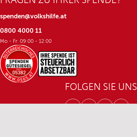
FRAGEN ZU IHRER SPENDE?
spenden@volkshilfe.at
0800 4000 11
Mo - Fr: 09:00 - 12:00
FOLGEN SIE UNS
Facebook
Twitter
Instagram
Youtub