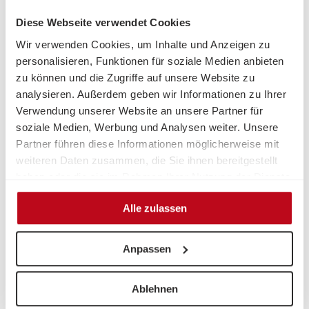
PLZ
*
Diese Webseite verwendet Cookies
Wir verwenden Cookies, um Inhalte und Anzeigen zu
personalisieren, Funktionen für soziale Medien anbieten
Ich unterzeichne, weil….
zu können und die Zugriffe auf unsere Website zu
analysieren. Außerdem geben wir Informationen zu Ihrer
Verwendung unserer Website an unsere Partner für
soziale Medien, Werbung und Analysen weiter. Unsere
Partner führen diese Informationen möglicherweise mit
Datenschutz
*
weiteren Daten zusammen, die Sie ihnen bereitgestellt
haben oder die sie im Rahmen Ihrer Nutzung der Dienste
Mit der Teilnahme stimme ich zu, dass meine Daten (Vorname,
Nachname, PLZ) von der Volkshilfe im Rahmen der Kampagne Kinder-
gesammelt haben.
armut abschaffen genutzt werden und an die Adressat*innen der
Alle zulassen
Petition übergeben werden dürfen.
UNTERZEICHNEN
Anpassen
Zuletzt unterschrieben
Ablehnen