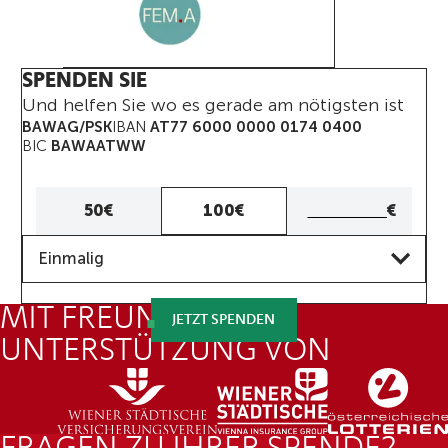
SPENDEN SIE
Und helfen Sie wo es gerade am nötigsten ist
BAWAG/PSK
IBAN
AT77 6000 0000 0174 0400
BIC
BAWAATWW
Eigener
50€
100€
€
Betrag
Frequenz
Eigenen
Einmalig
Betrag
eingeben
MIT FREUNDLICHER
JETZT SPENDEN
UNTERSTÜTZUNG VON