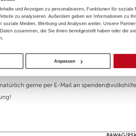
ine Hinweis- oder Warnmeldung erhalten, brauche
nhalte und Anzeigen zu personalisieren, Funktionen für soziale
Website zu analysieren. Außerdem geben wir Informationen zu I
r soziale Medien, Werbung und Analysen weiter. Unsere Partner
 Daten zusammen, die Sie ihnen bereitgestellt haben oder die s
n.
Anpassen
oder einen eventuellen Zusatz nicht exakt erke
natürlich gerne per E-Mail an spenden@volkshilf
zung!
BAWAG/PS