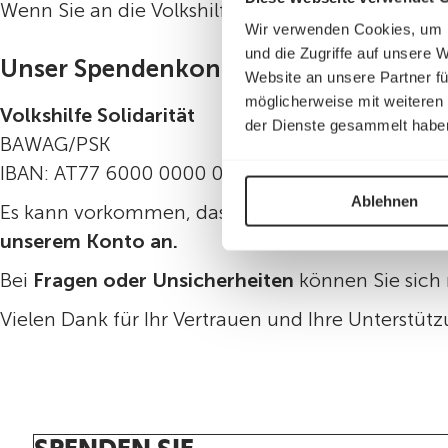
Wenn Sie an die Volkshilfe spenden und dabei e
Wir verwenden Cookies, um I
und die Zugriffe auf unsere 
Unser Spendenkonto lautet:
Website an unsere Partner fü
möglicherweise mit weiteren
Volkshilfe Solidarität
der Dienste gesammelt habe
BAWAG/PSK
IBAN: AT77 6000 0000 0174 0400
Ablehnen
Es kann vorkommen, dass das System den Namen 
unserem Konto an.
Bei
Fragen oder Unsicherheiten
können Sie sich 
Vielen Dank für Ihr Vertrauen und Ihre Unterstüt