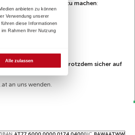
n Sie sich
keine Sorgen zu machen
:
 Medien anbieten zu können
hrer Verwendung unserer
 führen diese Informationen
ie im Rahmen Ihrer Nutzung
Alle zulassen
nnt.
Ihre Spende kommt trotzdem sicher auf
e.at an uns wenden.
K
IBAN
AT77 6000 0000 0174 0400
BIC
BAWAATWW