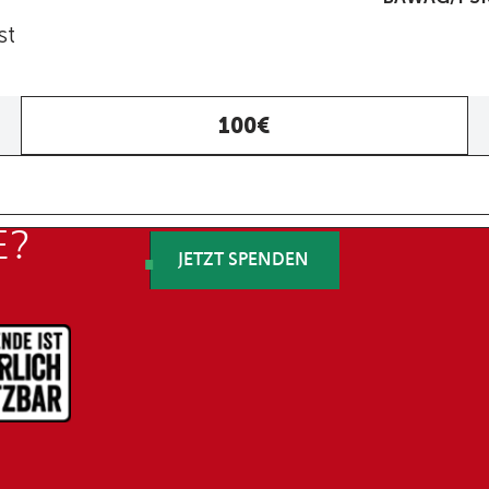
st
Ei
100€
Be
E
Be
e
E?
JETZT SPENDEN