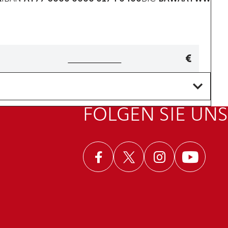
gener
€
trag
igenen
trag
ingeben
FOLGEN SIE UNS
Facebook
Twitter
Instagram
Youtub