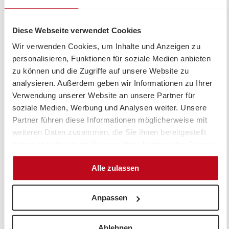
Sichern Sie sich jetzt Ihre Lose!
Diese Webseite verwendet Cookies
ZUM LOSKAUF
Wann findet die Ziehung statt?
Wir verwenden Cookies, um Inhalte und Anzeigen zu
personalisieren, Funktionen für soziale Medien anbieten
zu können und die Zugriffe auf unsere Website zu
Die öffentliche Ziehung findet am 25. Juni 2026 um 10
analysieren. Außerdem geben wir Informationen zu Ihrer
Uhr bei der ÖSTERREICHISCHEN LOTTERIEN GmbH,
Verwendung unserer Website an unsere Partner für
Rennweg 44, 1038 Wien, unter notarieller Aufsicht
soziale Medien, Werbung und Analysen weiter. Unsere
statt.
Partner führen diese Informationen möglicherweise mit
weiteren Daten zusammen, die Sie ihnen bereitgestellt
Habe ich gewonnen?
haben oder die sie im Rahmen Ihrer Nutzung der Dienste
gesammelt haben.
Das Ziehungsergebnis kann auch auf der
Lotterie-
Alle zulassen
Website
abgerufen werden. Für Informationen steht
den Spielteilnehmer*innen die Service-Telefonnummer
Anpassen
0800 700 747 zur Verfügung.
Bitte beachten Sie.
Ablehnen