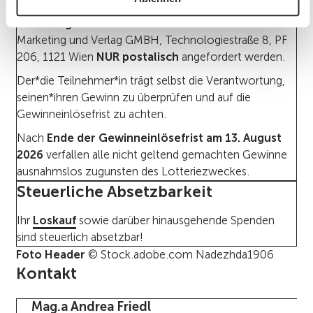
Die Gewinne können in der Zeit vom
02. Juli 2026
bis
13. August 2026
beim Lotteriebüro HumanMedia
Marketing und Verlag GMBH, Technologiestraße 8, PF
206, 1121 Wien
NUR postalisch
angefordert werden.
Der*die Teilnehmer*in trägt selbst die Verantwortung,
seinen*ihren Gewinn zu überprüfen und auf die
Gewinneinlösefrist zu achten.
Nach
Ende der Gewinneinlösefrist am 13. August
2026
verfallen alle nicht geltend gemachten Gewinne
ausnahmslos zugunsten des Lotteriezweckes.
Steuerliche Absetzbarkeit
Ihr
Loskauf
sowie darüber hinausgehende Spenden
sind steuerlich absetzbar!
Foto Header
© Stock.adobe.com Nadezhda1906
Kontakt
Mag.a Andrea Friedl