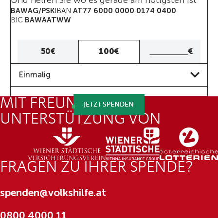
BAWAG/PSK
IBAN
AT77 6000 0000 0174 0400
BIC
BAWAATWW
Eigener
50€
100€
€
Betrag
Frequenz
Eigenen
Einmalig
Betrag
eingeben
MIT FREUNDLICHER
JETZT SPENDEN
UNTERSTÜTZUNG VON
FRAGEN ZU IHRER SPENDE?
spenden@volkshilfe.at
0800 4000 11