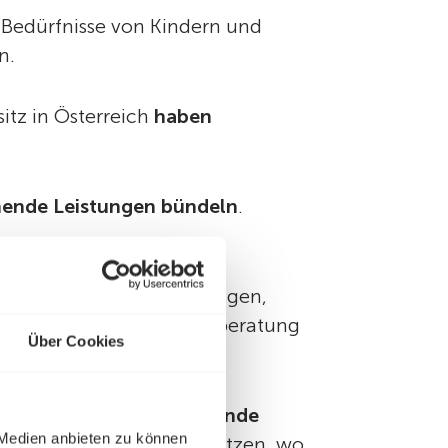
n Bedürfnisse von Kindern und
n.
itz in Österreich
haben
hende Leistungen bündeln
.
h über dem, was als
. Um dies zu berücksichtigen,
erenzbudgets der Schuldenberatung
Über Cookies
milienleistungen
bestehende
 Medien anbieten zu können
tärker finanziell unterstützen, wo