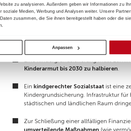
Website zu analysieren. Außerdem geben wir Informationen zu I
das Geld dringend gebraucht wird.
r soziale Medien, Werbung und Analysen weiter. Unsere Partner
 Daten zusammen, die Sie ihnen bereitgestellt haben oder die s
Eine Kindergrundsicherung soll Familie
n.
zuverlässig und unkompliziert
ausgezah
Anspruchnahme erhöhen.
Anpassen
Eine Kindergrundsicherung muss zumindes
Kinderarmut bis 2030 zu halbieren
.
Ein
kindgerechter Sozialstaat
ist eine z
Kindergrundsicherung. Infrastruktur fü
städtischen und ländlichen Raum dring
Zur Schließung einer allfälligen Finanz
umverteilende Maßnahmen
(wie vermö