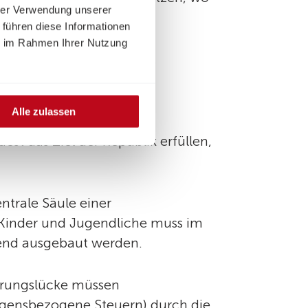
hrer Verwendung unserer
 führen diese Informationen
ie im Rahmen Ihrer Nutzung
n monatlich
automatisch,
lt werden und die
Alle zulassen
t das Ziel der Republik erfüllen,
entrale Säule einer
r Kinder und Jugendliche muss im
end ausgebaut werden.
ierungslücke müssen
gensbezogene Steuern) durch die