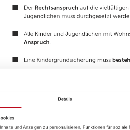
Der
Rechtsanspruch
auf die vielfältige
Jugendlichen muss durchgesetzt werde
Alle Kinder und Jugendlichen mit Wohns
Anspruch
.
Eine Kindergrundsicherung muss
beste
Die
echten Kinderkosten
liegen deutlic
Armutsgefährdungsschwelle definiert ist
schlägt die Volkshilfe vor, auf die Ref
Details
zurückzugreifen.
Cookies
Eine Kindergrundsicherung muss bei Fa
nhalte und Anzeigen zu personalisieren, Funktionen für soziale
Ungerechtigkeiten
beseitigen und dort s