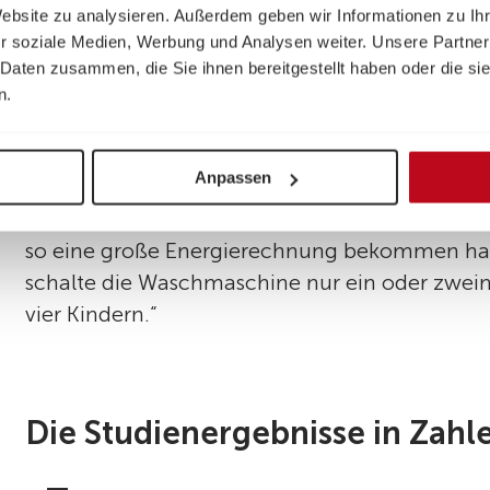
sind entweder
noch nie mit dem Flugzeug ge
Website zu analysieren. Außerdem geben wir Informationen zu I
r soziale Medien, Werbung und Analysen weiter. Unsere Partner
alle fünf Jahre. Nur zwei von 100 Befragten g
 Daten zusammen, die Sie ihnen bereitgestellt haben oder die s
fliegen.
n.
Energiearmut
findet sich als bekannnte Proble
wieder. Die Umfrage zeigt, dass die Haushalte
Anpassen
Aufgrund der Teuerung können sie sich die En
nicht leisten. Oder wie es eine Mutter ausdrüc
so eine große Energierechnung bekommen habe
schalte die Waschmaschine nur ein oder zwei
vier Kindern.“
Die Studienergebnisse in Zahl