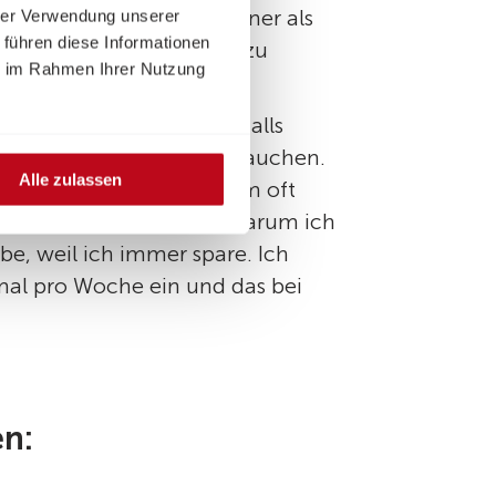
flogen
oder tun dies seltener als
hrer Verwendung unserer
 führen diese Informationen
eben an, einmal pro Jahr zu
ie im Rahmen Ihrer Nutzung
matik in der Studie ebenfalls
 sehr wenig Energie verbrauchen.
Alle zulassen
ergiekosten aber trotzdem oft
kt: „Ich war überrascht, warum ich
, weil ich immer spare. Ich
mal pro Woche ein und das bei
en: