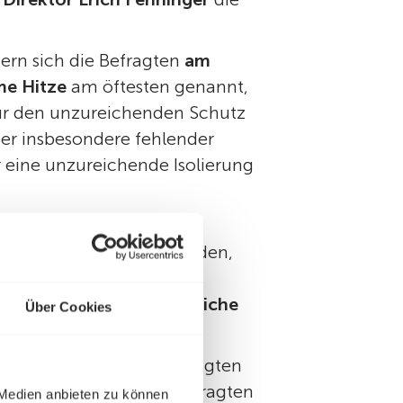
ern sich die Befragten
am
me Hitze
am öftesten genannt,
für den unzureichenden Schutz
er insbesondere fehlender
eine unzureichende Isolierung
und von Hitze- oder
dern oder wechseln würden,
zu. Diese eingeschränkten
erden als
große, zusätzliche
Über Cookies
rmutsbetroffenen ist, zeigten
isen:
87 Prozent
der Befragten
 Medien anbieten zu können