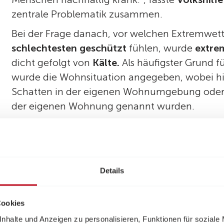
zentrale Problematik zusammen.
Bei der Frage danach, vor welchen Extremwett
schlechtesten geschützt
fühlen, wurde
extre
dicht gefolgt von
Kälte.
Als häufigster Grund 
wurde die Wohnsituation angegeben, wobei hi
Schatten in der eigenen Wohnumgebung oder 
der eigenen Wohnung genannt wurden.
Häufig schildern die Befragten, dass sie aufgr
Umweltbelastungen gerne den Wohnort verän
doch die finanzielle Situation lässt dies nicht 
Handlungsmöglichkeiten und die
Ohnmacht
w
Details
Belastung
erlebt.
Wie
gering der ökologische Fußabdruck
von A
Cookies
eindrücklich die Antworten zum Thema Flugre
nhalte und Anzeigen zu personalisieren, Funktionen für soziale