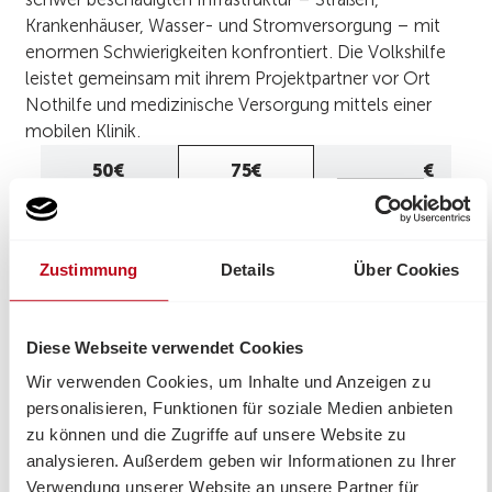
Krankenhäuser, Wasser- und Stromversorgung – mit
enormen Schwierigkeiten konfrontiert. Die Volkshilfe
leistet gemeinsam mit ihrem Projektpartner vor Ort
Nothilfe und medizinische Versorgung mittels einer
mobilen Klinik.
Eigener
50€
75€
€
Betrag
Frequenz
Eigenen
Einmalig
Betrag
eingeben
Zustimmung
Details
Über Cookies
JETZT SPENDEN
Diese Webseite verwendet Cookies
Wir verwenden Cookies, um Inhalte und Anzeigen zu
personalisieren, Funktionen für soziale Medien anbieten
zu können und die Zugriffe auf unsere Website zu
analysieren. Außerdem geben wir Informationen zu Ihrer
Verwendung unserer Website an unsere Partner für