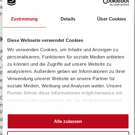
akzeptieren das nicht länger. Jede*r kann und muss
Haltung zeigen. Auf der Straße, online, im Alltag.“
Zustimmung
Details
Über Cookies
Kunst gegen Gewalt an Frauen
Diese Webseite verwendet Cookies
Wir verwenden Cookies, um Inhalte und Anzeigen zu
Aiko Kazuko Kurosaki ist die künstlerische Leiterin von
personalisieren, Funktionen für soziale Medien anbieten
OBRA und sieht in der Kunst eine kraftvolle Botschafterin:
zu können und die Zugriffe auf unsere Website zu
„Kunst macht Unsichtbares sichtbar. OBRA verbindet
analysieren. Außerdem geben wir Informationen zu Ihrer
Politik, Zivilgesellschaft sowie künstlerischen Ausdruck und
Verwendung unserer Website an unsere Partner für
erreicht die Menschen emotional. Dafür braucht es
soziale Medien, Werbung und Analysen weiter. Unsere
verlässliche Finanzierung und langfristige Unterstützung.“
Partner führen diese Informationen möglicherweise mit
One Billion Rising macht das Problem sichtbar und fordert:
weiteren Daten zusammen, die Sie ihnen bereitgestellt
nachhaltige Finanzierung von Gewaltschutz, wirksame
haben oder die sie im Rahmen Ihrer Nutzung der Dienste
Prävention, konsequente Strafverfolgung und eine Kultur,
gesammelt haben.
die Gewalt nicht relativiert. Es braucht verpflichtend eine
Alle zulassen
umfassend geschulte Exekutive und eine ebenso
verpflichtend wie gut geschulte Richterschaft, die