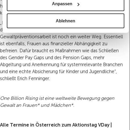
Anpassen
häusliche Gewalt und Beziehungsgewalt richtig einordnen
kann.
Ablehnen
„Bis zu den benötigten 250 Millionen Euro jährlich sowie
den 3.000 zusätzlichen Vollzeitarbeitskräften in der
Gewaltpräventionsarbeit ist noch ein weiter Weg. Essentiell
ist ebenfalls, Frauen aus finanzieller Abhängigkeit zu
befreien. Dafür braucht es Maßnahmen wie das Schließen
des Gender Pay Gaps und des Pension Gaps, mehr
Abgeltung und Anerkennung für systemrelevante Branchen
und eine echte Absicherung für Kinder und Jugendliche“,
schließt Erich Fenninger.
One Billion Rising ist eine weltweite Bewegung gegen
Gewalt an Frauen* und Mädchen*.
Alle Termine in Österreich zum Aktionstag VDay |