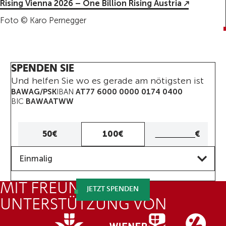
Rising Vienna 2026 – One Billion Rising Austria
Foto © Karo Pernegger
SPENDEN SIE
Und helfen Sie wo es gerade am nötigsten ist
BAWAG/PSK
IBAN
AT77 6000 0000 0174 0400
BIC
BAWAATWW
Eigener
50€
100€
€
Betrag
Frequenz
Eigenen
Einmalig
Betrag
eingeben
MIT FREUNDLICHER
JETZT SPENDEN
UNTERSTÜTZUNG VON