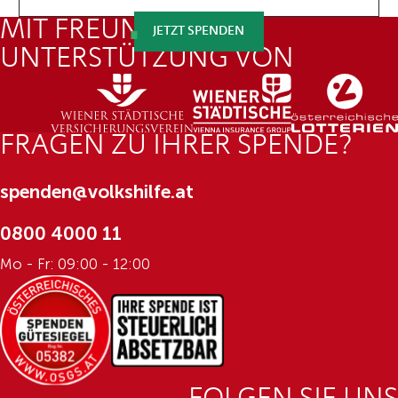
eingeben
MIT FREUNDLICHER
JETZT SPENDEN
UNTERSTÜTZUNG VON
FRAGEN ZU IHRER SPENDE?
spenden@volkshilfe.at
0800 4000 11
Mo - Fr: 09:00 - 12:00