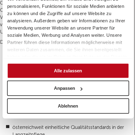
Gesundheits- und Pflegesystem sorgt laut den
personalisieren, Funktionen für soziale Medien anbieten
Organisationen für hohe Kosten und Versorgungslücken.
zu können und die Zugriffe auf unsere Website zu
Viele ältere Menschen würden unnötig lange in Spitälern
analysieren. Außerdem geben wir Informationen zu Ihrer
verbleiben oder müssten aufgrund fehlender
Verwendung unserer Website an unsere Partner für
Unterstützung frühzeitig in Pflegeheime wechseln.
soziale Medien, Werbung und Analysen weiter. Unsere
Die BAG fordert deshalb:
Partner führen diese Informationen möglicherweise mit
weiteren Daten zusammen, die Sie ihnen bereitgestellt
mehr Unterstützung für Pflege zu Hause
haben oder die sie im Rahmen Ihrer Nutzung der Dienste
gesammelt haben.
bessere Entlastung pflegender Angehöriger
Alle zulassen
den Ausbau mobiler Dienste
Anpassen
mehr Rehabilitationsangebote
Ablehnen
eine stärkere Nutzung digitaler Lösungen in der
Pflege
österreichweit einheitliche Qualitätsstandards in der
Langzeitpflege