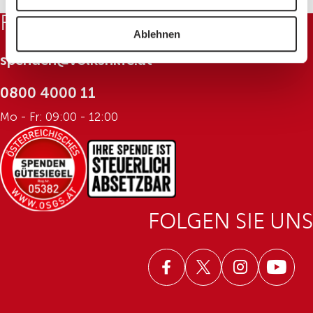
Icon © freepik.com
FRAGEN ZU IHRER SPENDE?
Ablehnen
spenden@volkshilfe.at
0800 4000 11
Mo - Fr: 09:00 - 12:00
FOLGEN SIE UNS
Facebook
Twitter
Instagram
Youtub