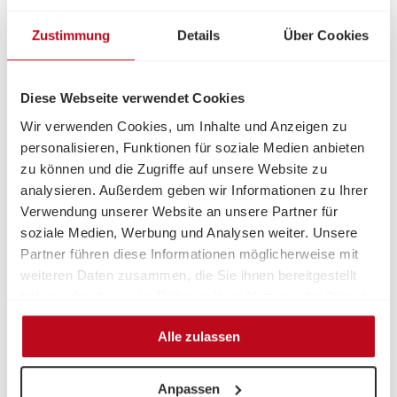
JETZT SPENDEN
Zustimmung
Details
Über Cookies
Diese Webseite verwendet Cookies
Wir verwenden Cookies, um Inhalte und Anzeigen zu
personalisieren, Funktionen für soziale Medien anbieten
zu können und die Zugriffe auf unsere Website zu
Ihre Spende kommt an.
analysieren. Außerdem geben wir Informationen zu Ihrer
Verwendung unserer Website an unsere Partner für
Die Volkshilfe trägt seit über 20 Jahren das
soziale Medien, Werbung und Analysen weiter. Unsere
Österreichische Spendengütesiegel
. Wir gehen
Partner führen diese Informationen möglicherweise mit
verantwortungsvoll und transparent mit Ihrer Spende
weiteren Daten zusammen, die Sie ihnen bereitgestellt
um.
haben oder die sie im Rahmen Ihrer Nutzung der Dienste
Ihre Spende ist
steuerlich absetzbar
. Die
gesammelt haben.
Spendenabwicklung erfolgt sicher und
Alle zulassen
datenschutzkonform.
Weitere Herzensgeschenke
Anpassen