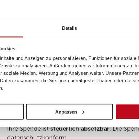
Details
Cookies
nhalte und Anzeigen zu personalisieren, Funktionen für soziale
Website zu analysieren. Außerdem geben wir Informationen zu I
r soziale Medien, Werbung und Analysen weiter. Unsere Partner
 Daten zusammen, die Sie ihnen bereitgestellt haben oder die s
Ihre Spende kommt an.
n.
Die Volkshilfe trägt seit über 20 Jahren das
Öst
Anpassen
Wir gehen verantwortungsvoll und transparent
Ihre Spende ist
steuerlich absetzbar
. Die Spe
datenschutzkonform.