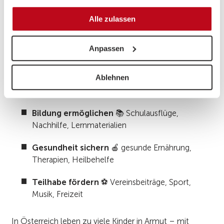
gesammelt haben.
Eigener
Alle zulassen
25€
50€
€
Betrag
Frequenz
Eigenen
Einmalig
Anpassen
Betrag
eingeben
JETZT SPENDEN
Ablehnen
Was Ihre Spende bewirkt.
Bildung ermöglichen
📚 Schulausflüge,
Nachhilfe, Lernmaterialien
Gesundheit sichern
🍎 gesunde Ernährung,
Therapien, Heilbehelfe
Teilhabe fördern
⚽ Vereinsbeiträge, Sport,
Musik, Freizeit
In Österreich leben zu viele Kinder in Armut – mit