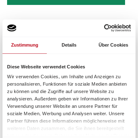
Zustimmung
Details
Über Cookies
Rund 344.000 Kinder wachsen in Österreich in
Diese Webseite verwendet Cookies
Armut auf.
Für viele heißt das: zu wenig Platz, zu kalt
oder zu heiß, kein ruhiger Ort zum Lernen, kaum frische
Wir verwenden Cookies, um Inhalte und Anzeigen zu
Lebensmittel – und Momente, die andere für
personalisieren, Funktionen für soziale Medien anbieten
selbstverständlich halten, bleiben unerreichbar. Armut
zu können und die Zugriffe auf unsere Website zu
nimmt Kindern Chancen, die über ihre Zukunft
analysieren. Außerdem geben wir Informationen zu Ihrer
entscheiden.
Verwendung unserer Website an unsere Partner für
soziale Medien, Werbung und Analysen weiter. Unsere
Mit Ihrer Spende geben wir diesen Kindern Halt,
Partner führen diese Informationen möglicherweise mit
Teilhabe und neue Perspektiven.
weiteren Daten zusammen, die Sie ihnen bereitgestellt
Jede Unterstützung zählt.
haben oder die sie im Rahmen Ihrer Nutzung der Dienste
CHANCEN MÖGLICH MACHEN