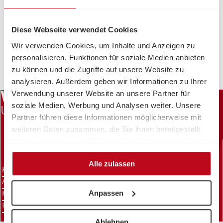
Jobs.
Diese Webseite verwendet Cookies
Eine Übersicht unserer Jobs.
Wir verwenden Cookies, um Inhalte und Anzeigen zu
personalisieren, Funktionen für soziale Medien anbieten
Kinderarmut abschaffen.
zu können und die Zugriffe auf unsere Website zu
analysieren. Außerdem geben wir Informationen zu Ihrer
Gemeinsam gegen Kinderarmut.
Verwendung unserer Website an unsere Partner für
WAS WIR TUN.
soziale Medien, Werbung und Analysen weiter. Unsere
UNSERE POSITIONEN UND PROJEKTE
Partner führen diese Informationen möglicherweise mit
weiteren Daten zusammen, die Sie ihnen bereitgestellt
haben oder die sie im Rahmen Ihrer Nutzung der Dienste
gesammelt haben.
Alle zulassen
PFLEGE & BETREUUNG
ARMUT & KINDERARMUT
ARBEIT
ASYL & INTEGRATION
MENSCHEN MIT BEEINTRÄCHTIGUNGEN
Anpassen
KINDERBETREUUNG
ROMA & SINTI
INTERNATIONALE ZUSAMMENARBEIT
Ablehnen