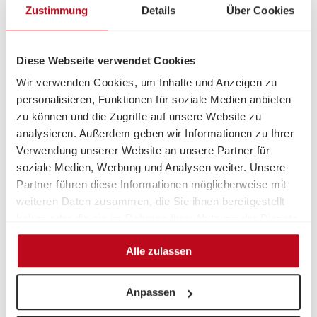
Zustimmung
Details
Über Cookies
Diese Webseite verwendet Cookies
Wir verwenden Cookies, um Inhalte und Anzeigen zu
personalisieren, Funktionen für soziale Medien anbieten
zu können und die Zugriffe auf unsere Website zu
analysieren. Außerdem geben wir Informationen zu Ihrer
In Österreich wachsen rund
344.000 Kinder
in Armut
Verwendung unserer Website an unsere Partner für
auf. Viele leben in engen Wohnungen, können sich
soziale Medien, Werbung und Analysen weiter. Unsere
Freizeit, Schulmaterial oder warme Kleidung nicht
Partner führen diese Informationen möglicherweise mit
leisten. Die Volkshilfe hilft mit
ganz konkreter
weiteren Daten zusammen, die Sie ihnen bereitgestellt
Unterstützung
– für Essen, Kleidung, Ausflüge und
haben oder die sie im Rahmen Ihrer Nutzung der Dienste
Lernen. Mit deiner Spende schenkst du Kindern die
gesammelt haben.
Chance, dabei zu sein, zu lachen und zu lernen.
Alle zulassen
Was deine Spende bewirkt.
Bildung ermöglichen
📚 Schulausflüge,
Anpassen
Nachhilfe, Lernmaterialien