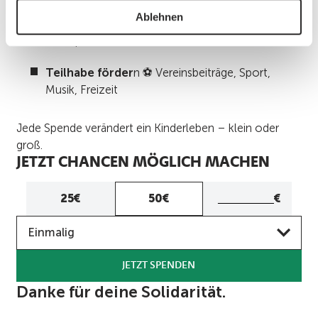
Ablehnen
Gesundheit sichern
🍎 gesunde Ernährung,
Therapien, Heilbehelfe
Teilhabe förder
n ⚽ Vereinsbeiträge, Sport,
Musik, Freizeit
Jede Spende verändert ein Kinderleben – klein oder
groß.
JETZT CHANCEN MÖGLICH MACHEN
Eigener
25€
50€
€
Betrag
Frequenz
Eigenen
Einmalig
Betrag
eingeben
JETZT SPENDEN
Danke für deine Solidarität.