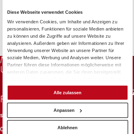
BAWAG/PSK
IBAN
AT77 6000 0000 0174 0400
BIC
BAWAATWW
Diese Webseite verwendet Cookies
Wir verwenden Cookies, um Inhalte und Anzeigen zu
Eigener
50€
100€
€
personalisieren, Funktionen für soziale Medien anbieten
Betrag
zu können und die Zugriffe auf unsere Website zu
Frequenz
Eigenen
Einmalig
analysieren. Außerdem geben wir Informationen zu Ihrer
Betrag
Verwendung unserer Website an unsere Partner für
eingeben
soziale Medien, Werbung und Analysen weiter. Unsere
MIT FREUNDLICHER
JETZT SPENDEN
Partner führen diese Informationen möglicherweise mit
UNTERSTÜTZUNG VON
weiteren Daten zusammen, die Sie ihnen bereitgestellt
haben oder die sie im Rahmen Ihrer Nutzung der Dienste
gesammelt haben.
Alle zulassen
FRAGEN ZU IHRER SPENDE?
Anpassen
spenden@volkshilfe.at
Ablehnen
0800 4000 11