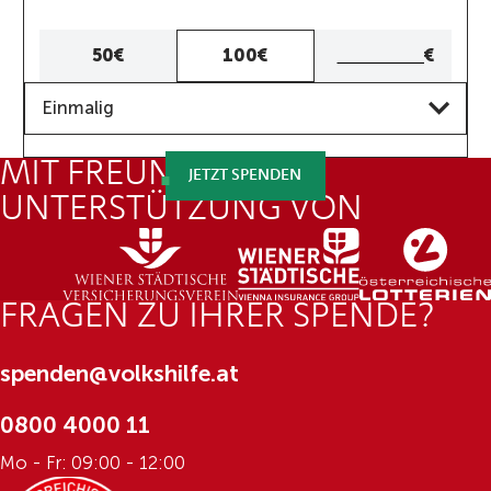
Eigener
50€
100€
€
Betrag
Frequenz
Eigenen
Einmalig
Betrag
eingeben
MIT FREUNDLICHER
JETZT SPENDEN
UNTERSTÜTZUNG VON
FRAGEN ZU IHRER SPENDE?
spenden@volkshilfe.at
0800 4000 11
Mo - Fr: 09:00 - 12:00