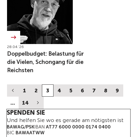
28.04.’26
Doppelbudget: Belastung für
die Vielen, Schongang für die
Reichsten
1
2
3
4
5
6
7
8
9
…
14
SPENDEN SIE
Und helfen Sie wo es gerade am nötigsten ist
BAWAG/PSK
IBAN
AT77 6000 0000 0174 0400
BIC
BAWAATWW