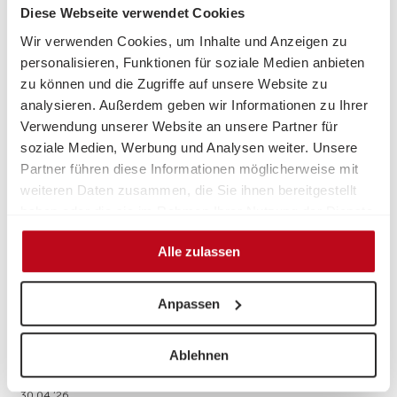
Diese Webseite verwendet Cookies
Wir verwenden Cookies, um Inhalte und Anzeigen zu
personalisieren, Funktionen für soziale Medien anbieten
zu können und die Zugriffe auf unsere Website zu
analysieren. Außerdem geben wir Informationen zu Ihrer
Verwendung unserer Website an unsere Partner für
30.04.’26
soziale Medien, Werbung und Analysen weiter. Unsere
Arbeitslosigkeit: Zuverdienst-
Partner führen diese Informationen möglicherweise mit
Streichung verschärft Lage
weiteren Daten zusammen, die Sie ihnen bereitgestellt
haben oder die sie im Rahmen Ihrer Nutzung der Dienste
gesammelt haben.
Alle zulassen
Anpassen
Ablehnen
30.04.’26